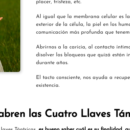
placer, tristeza, etc.
Al igual que la membrana celular es la
exterior de la célula, la piel en los h
comunicación más profunda que tenem
Abrirnos a la caricia, al contacto íntim
disolver los bloqueos que quizá están i
durante años.
El tacto consciente, nos ayuda a recupe
existencia.
bren las Cuatro Llaves Tán
laves Tántricas,
es bueno saber cuál es su finalidad, q